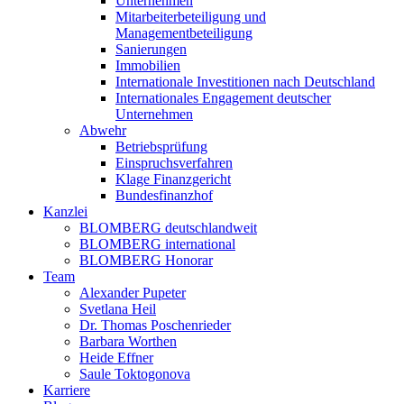
Unternehmen
Mitarbeiterbeteiligung und
Managementbeteiligung
Sanierungen
Immobilien
Internationale Investitionen nach Deutschland
Internationales Engagement deutscher
Unternehmen
Abwehr
Betriebsprüfung
Einspruchsverfahren
Klage Finanzgericht
Bundesfinanzhof
Kanzlei
BLOMBERG deutschlandweit
BLOMBERG international
BLOMBERG Honorar
Team
Alexander Pupeter
Svetlana Heil
Dr. Thomas Poschenrieder
Barbara Worthen
Heide Effner
Saule Toktogonova
Karriere