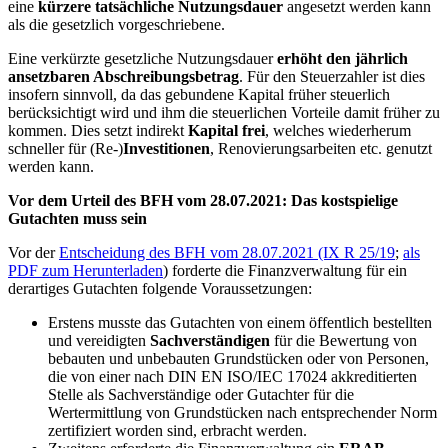
eine
kürzere tatsächliche Nutzungsdauer
angesetzt werden kann
als die gesetzlich vorgeschriebene.
Eine verkürzte gesetzliche Nutzungsdauer
erhöht den jährlich
ansetzbaren Abschreibungsbetrag
. Für den Steuerzahler ist dies
insofern sinnvoll, da das gebundene Kapital früher steuerlich
berücksichtigt wird und ihm die steuerlichen Vorteile damit früher zu
kommen. Dies setzt indirekt
Kapital frei
, welches wiederherum
schneller für (Re-)
Investitionen
, Renovierungsarbeiten etc. genutzt
werden kann.
Vor dem Urteil des BFH vom 28.07.2021: Das kostspielige
Gutachten muss sein
Vor der
Entscheidung des BFH vom 28.07.2021 (IX R 25/19
;
als
PDF zum Herunterladen
) forderte die Finanzverwaltung für ein
derartiges Gutachten folgende Voraussetzungen:
Erstens musste das Gutachten von einem öffentlich bestellten
und vereidigten
Sachverständigen
für die Bewertung von
bebauten und unbebauten Grundstücken oder von Personen,
die von einer nach DIN EN ISO/IEC 17024 akkreditierten
Stelle als Sachverständige oder Gutachter für die
Wertermittlung von Grundstücken nach entsprechender Norm
zertifiziert worden sind, erbracht werden.