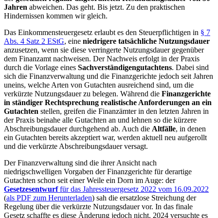
Jahren
abweichen. Das geht. Bis jetzt. Zu den praktischen
Hindernissen kommen wir gleich.
Das Einkommensteuergesetz erlaubt es den Steuerpflichtigen in
§ 7
Abs. 4 Satz 2 EStG
, eine
niedrigere tatsächliche Nutzungsdauer
anzusetzen, wenn sie diese verringerte Nutzungsdauer gegenüber
dem Finanzamt nachweisen. Der Nachweis erfolgt in der Praxis
durch die Vorlage eines
Sachverständigengutachtens
. Dabei sind
sich die Finanzverwaltung und die Finanzgerichte jedoch seit Jahren
uneins, welche Arten von Gutachten ausreichend sind, um die
verkürzte Nutzungsdauer zu belegen. Während die
Finanzgerichte
in ständiger Rechtsprechung
realistische Anforderungen an ein
Gutachten
stellen, greifen die Finanzämter in den letzten Jahren in
der Praxis beinahe alle Gutachten an und lehnen so die kürzere
Abschreibungsdauer durchgehend ab. Auch die
Altfälle
, in denen
ein Gutachten bereits akzeptiert war, werden aktuell neu aufgerollt
und die verkürzte Abschreibungsdauer versagt.
Der Finanzverwaltung sind die ihrer Ansicht nach
niedrigschwelligen Vorgaben der Finanzgerichte für derartige
Gutachten schon seit einer Weile ein Dorn im Auge: der
Gesetzesentwurf
für das Jahressteuergesetz 2022 vom 16.09.2022
(
als PDF zum Herunterladen
) sah die ersatzlose Streichung der
Regelung über die verkürzte Nutzungsdauer vor. In das finale
Gesetz schaffte es diese Änderung jedoch nicht. 2024 versuchte es