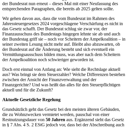
der Bundesrat nun erneut – dieses Mal mit einer Neufassung des
entsprechenden Paragraphen, die bereits ab 2025 gelten sollte.
Wir gehen davon aus, dass die vom Bundesrat im Rahmen des
Jahressteuergesetzes 2024 vorgeschlagene Verschärfung es nicht in
das Gesetz schafft. Der Bundesrat schlug sie zwar vor, der
Finanzausschuss des Bundestags hingegen lehnte sie ab und auch
der Bundestag griff sie – noch vor Scheitern der Ampelkoalition – in
seiner zweiten Lesung nicht mehr auf. Bleibt also abzuwarten, ob
der Bundesrat auf die Änderung besteht und sich eventuell ein
Vermittlungsausschuss bilden muss, was aber nach dem Scheitern
der Ampelkoalition noch schwieriger geworden ist.
Doch erst einmal von Anfang an: Wie sieht die Rechtslage aktuell
aus? Was bringt sie dem Steuerzahler? Welche Differenzen bestehen
zwischen der Ansicht der Finanzverwaltung und der
Finanzgerichte? Und was heißt das alles für den Steuerpflichtigen
aktuell und für die Zukunft?
Aktuelle Gesetzliche Regelung
Grundsätzlich geht das Gesetz bei den meisten älteren Gebäuden,
die zu Wohnzwecken vermietet werden, pauschal von einer
Restnutzungsdauer von
50 Jahren
aus. Ergänzend sieht das Gesetz
in § 7 Abs. 4 S. 2 EStG jedoch vor, dass bei der Abschreibung auch