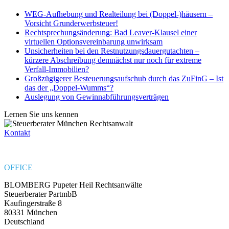
WEG-Aufhebung und Realteilung bei (Doppel-)häusern –
Vorsicht Grunderwerbsteuer!
Rechtsprechungsänderung: Bad Leaver-Klausel einer
virtuellen Optionsvereinbarung unwirksam
Unsicherheiten bei den Restnutzungsdauergutachten –
kürzere Abschreibung demnächst nur noch für extreme
Verfall-Immobilien?
Großzügigerer Besteuerungsaufschub durch das ZuFinG – Ist
das der „Doppel-Wumms“?
Auslegung von Gewinnabführungsverträgen
Lernen Sie uns kennen
Kontakt
OFFICE
BLOMBERG Pupeter Heil Rechtsanwälte
Steuerberater PartmbB
Kaufingerstraße 8
80331 München
Deutschland