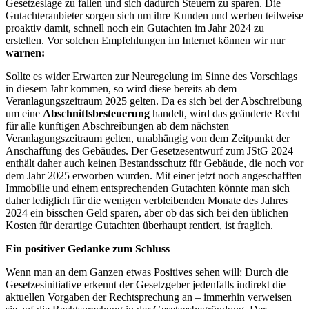
Gesetzeslage zu fallen und sich dadurch Steuern zu sparen. Die
Gutachteranbieter sorgen sich um ihre Kunden und werben teilweise
proaktiv damit, schnell noch ein Gutachten im Jahr 2024 zu
erstellen. Vor solchen Empfehlungen im Internet können wir nur
warnen:
Sollte es wider Erwarten zur Neuregelung im Sinne des Vorschlags
in diesem Jahr kommen, so wird diese bereits ab dem
Veranlagungszeitraum 2025 gelten. Da es sich bei der Abschreibung
um eine
Abschnittsbesteuerung
handelt, wird das geänderte Recht
für alle künftigen Abschreibungen ab dem nächsten
Veranlagungszeitraum gelten, unabhängig von dem Zeitpunkt der
Anschaffung des Gebäudes. Der Gesetzesentwurf zum JStG 2024
enthält daher auch keinen Bestandsschutz für Gebäude, die noch vor
dem Jahr 2025 erworben wurden. Mit einer jetzt noch angeschafften
Immobilie und einem entsprechenden Gutachten könnte man sich
daher lediglich für die wenigen verbleibenden Monate des Jahres
2024 ein bisschen Geld sparen, aber ob das sich bei den üblichen
Kosten für derartige Gutachten überhaupt rentiert, ist fraglich.
Ein positiver Gedanke zum Schluss
Wenn man an dem Ganzen etwas Positives sehen will: Durch die
Gesetzesinitiative erkennt der Gesetzgeber jedenfalls indirekt die
aktuellen Vorgaben der Rechtsprechung an – immerhin verweisen