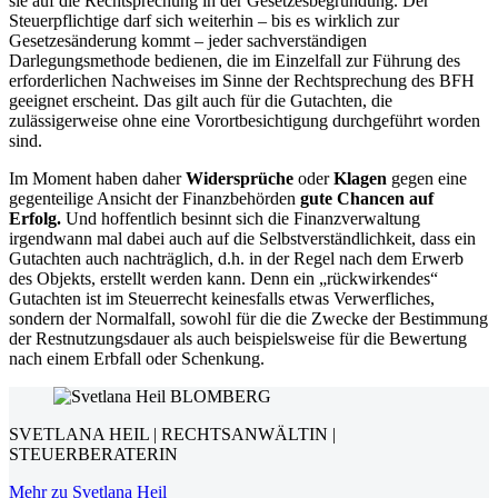
sie auf die Rechtsprechung in der Gesetzesbegründung. Der
Steuerpflichtige darf sich weiterhin – bis es wirklich zur
Gesetzesänderung kommt – jeder sachverständigen
Darlegungsmethode bedienen, die im Einzelfall zur Führung des
erforderlichen Nachweises im Sinne der Rechtsprechung des BFH
geeignet erscheint. Das gilt auch für die Gutachten, die
zulässigerweise ohne eine Vorortbesichtigung durchgeführt worden
sind.
Im Moment haben daher
Widersprüche
oder
Klagen
gegen eine
gegenteilige Ansicht der Finanzbehörden
gute Chancen auf
Erfolg.
Und hoffentlich besinnt sich die Finanzverwaltung
irgendwann mal dabei auch auf die Selbstverständlichkeit, dass ein
Gutachten auch nachträglich, d.h. in der Regel nach dem Erwerb
des Objekts, erstellt werden kann. Denn ein „rückwirkendes“
Gutachten ist im Steuerrecht keinesfalls etwas Verwerfliches,
sondern der Normalfall, sowohl für die die Zwecke der Bestimmung
der Restnutzungsdauer als auch beispielsweise für die Bewertung
nach einem Erbfall oder Schenkung.
SVETLANA HEIL | RECHTSANWÄLTIN |
STEUERBERATERIN
Mehr zu Svetlana Heil