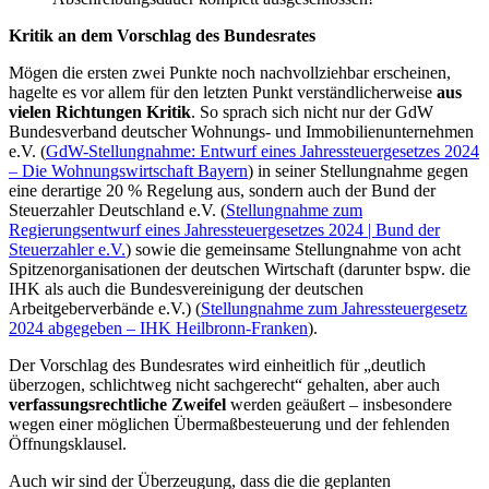
Kritik an dem Vorschlag des Bundesrates
Mögen die ersten zwei Punkte noch nachvollziehbar erscheinen,
hagelte es vor allem für den letzten Punkt verständlicherweise
aus
vielen Richtungen Kritik
. So sprach sich nicht nur der GdW
Bundesverband deutscher Wohnungs- und Immobilienunternehmen
e.V. (
GdW-Stellungnahme: Entwurf eines Jahressteuergesetzes 2024
– Die Wohnungswirtschaft Bayern
) in seiner Stellungnahme gegen
eine derartige 20 % Regelung aus, sondern auch der Bund der
Steuerzahler Deutschland e.V. (
Stellungnahme zum
Regierungsentwurf eines Jahressteuergesetzes 2024 | Bund der
Steuerzahler e.V.
) sowie die gemeinsame Stellungnahme von acht
Spitzenorganisationen der deutschen Wirtschaft (darunter bspw. die
IHK als auch die Bundesvereinigung der deutschen
Arbeitgeberverbände e.V.) (
⁣Stellungnahme zum Jahressteuergesetz
2024 abgegeben – IHK Heilbronn-Franken
).
Der Vorschlag des Bundesrates wird einheitlich für „deutlich
überzogen, schlichtweg nicht sachgerecht“ gehalten, aber auch
verfassungsrechtliche Zweifel
werden geäußert – insbesondere
wegen einer möglichen Übermaßbesteuerung und der fehlenden
Öffnungsklausel.
Auch wir sind der Überzeugung, dass die die geplanten