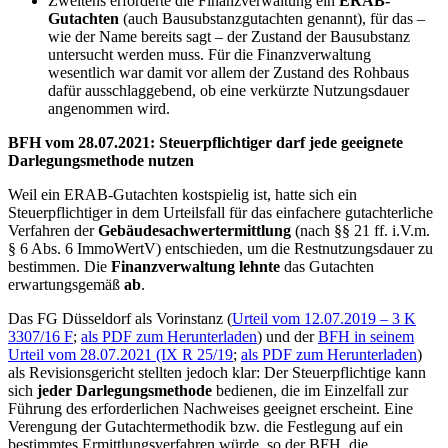
Zweitens erforderte die Finanzverwaltung ein
ERAB-
Gutachten
(auch Bausubstanzgutachten genannt), für das –
wie der Name bereits sagt – der Zustand der Bausubstanz
untersucht werden muss. Für die Finanzverwaltung
wesentlich war damit vor allem der Zustand des Rohbaus
dafür ausschlaggebend, ob eine verkürzte Nutzungsdauer
angenommen wird.
BFH vom 28.07.2021: Steuerpflichtiger darf jede geeignete
Darlegungsmethode nutzen
Weil ein ERAB-Gutachten kostspielig ist, hatte sich ein
Steuerpflichtiger in dem Urteilsfall für das einfachere gutachterliche
Verfahren der
Gebäudesachwertermittlung
(nach §§ 21 ff. i.V.m.
§ 6 Abs. 6 ImmoWertV) entschieden, um die Restnutzungsdauer zu
bestimmen. Die
Finanzverwaltung
lehnte
das Gutachten
erwartungsgemäß
ab
.
Das FG Düsseldorf als Vorinstanz (
Urteil vom 12.07.2019 – 3 K
3307/16 F
;
als PDF zum Herunterladen
) und der
BFH in seinem
Urteil vom 28.07.2021 (IX R 25/19
;
als PDF zum Herunterladen
)
als Revisionsgericht stellten jedoch klar: Der Steuerpflichtige kann
sich
jeder Darlegungsmethode
bedienen, die im Einzelfall zur
Führung des erforderlichen Nachweises geeignet erscheint. Eine
Verengung der Gutachtermethodik bzw. die Festlegung auf ein
bestimmtes Ermittlungsverfahren würde, so der BFH, die