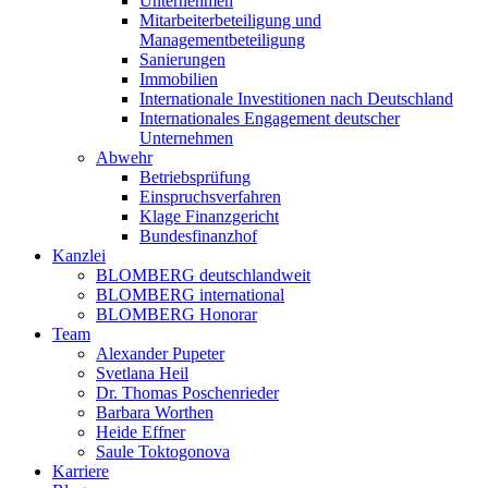
Unternehmen
Mitarbeiterbeteiligung und
Managementbeteiligung
Sanierungen
Immobilien
Internationale Investitionen nach Deutschland
Internationales Engagement deutscher
Unternehmen
Abwehr
Betriebsprüfung
Einspruchsverfahren
Klage Finanzgericht
Bundesfinanzhof
Kanzlei
BLOMBERG deutschlandweit
BLOMBERG international
BLOMBERG Honorar
Team
Alexander Pupeter
Svetlana Heil
Dr. Thomas Poschenrieder
Barbara Worthen
Heide Effner
Saule Toktogonova
Karriere