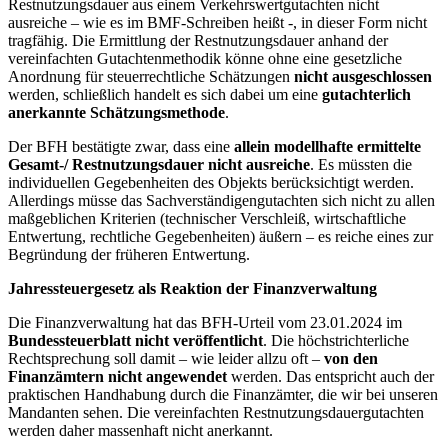
Restnutzungsdauer aus einem Verkehrswertgutachten nicht
ausreiche – wie es im BMF-Schreiben heißt -, in dieser Form nicht
tragfähig. Die Ermittlung der Restnutzungsdauer anhand der
vereinfachten Gutachtenmethodik könne ohne eine gesetzliche
Anordnung für steuerrechtliche Schätzungen
nicht ausgeschlossen
werden, schließlich handelt es sich dabei um eine
gutachterlich
anerkannte Schätzungsmethode
.
Der BFH bestätigte zwar, dass eine
allein modellhafte ermittelte
Gesamt-/ Restnutzungsdauer nicht ausreiche
. Es müssten die
individuellen Gegebenheiten des Objekts berücksichtigt werden.
Allerdings müsse das Sachverständigengutachten sich nicht zu allen
maßgeblichen Kriterien (technischer Verschleiß, wirtschaftliche
Entwertung, rechtliche Gegebenheiten) äußern – es reiche eines zur
Begründung der früheren Entwertung.
Jahressteuergesetz als Reaktion der Finanzverwaltung
Die Finanzverwaltung hat das BFH-Urteil vom 23.01.2024 im
Bundessteuerblatt nicht veröffentlicht
. Die höchstrichterliche
Rechtsprechung soll damit – wie leider allzu oft –
von den
Finanzämtern nicht angewendet
werden. Das entspricht auch der
praktischen Handhabung durch die Finanzämter, die wir bei unseren
Mandanten sehen. Die vereinfachten Restnutzungsdauergutachten
werden daher massenhaft nicht anerkannt.