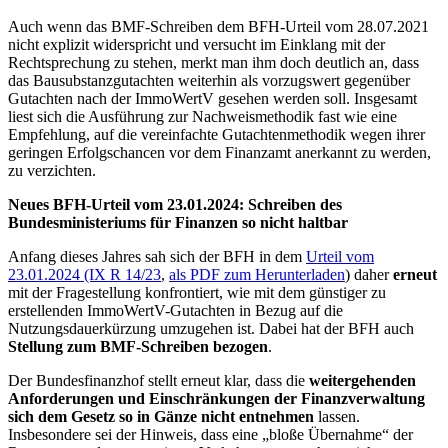
Auch wenn das BMF-Schreiben dem BFH-Urteil vom 28.07.2021
nicht explizit widerspricht und versucht im Einklang mit der
Rechtsprechung zu stehen, merkt man ihm doch deutlich an, dass
das Bausubstanzgutachten weiterhin als vorzugswert gegenüber
Gutachten nach der ImmoWertV gesehen werden soll. Insgesamt
liest sich die Ausführung zur Nachweismethodik fast wie eine
Empfehlung, auf die vereinfachte Gutachtenmethodik wegen ihrer
geringen Erfolgschancen vor dem Finanzamt anerkannt zu werden,
zu verzichten.
Neues BFH-Urteil vom 23.01.2024: Schreiben des
Bundesministeriums für Finanzen so nicht haltbar
Anfang dieses Jahres sah sich der BFH in dem
Urteil vom
23.01.2024 (IX R 14/23
,
als PDF zum Herunterladen
) daher
erneut
mit der Fragestellung konfrontiert, wie mit dem günstiger zu
erstellenden ImmoWertV-Gutachten in Bezug auf die
Nutzungsdauerkürzung umzugehen ist. Dabei hat der BFH auch
Stellung zum BMF-Schreiben bezogen
.
Der Bundesfinanzhof stellt erneut klar, dass die
weitergehenden
Anforderungen und Einschränkungen der Finanzverwaltung
sich dem Gesetz so in Gänze nicht entnehmen
lassen.
Insbesondere sei der Hinweis, dass eine „bloße Übernahme“ der