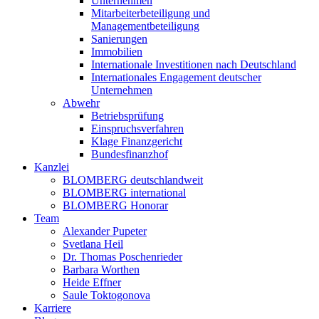
Unternehmen
Mitarbeiterbeteiligung und
Managementbeteiligung
Sanierungen
Immobilien
Internationale Investitionen nach Deutschland
Internationales Engagement deutscher
Unternehmen
Abwehr
Betriebsprüfung
Einspruchsverfahren
Klage Finanzgericht
Bundesfinanzhof
Kanzlei
BLOMBERG deutschlandweit
BLOMBERG international
BLOMBERG Honorar
Team
Alexander Pupeter
Svetlana Heil
Dr. Thomas Poschenrieder
Barbara Worthen
Heide Effner
Saule Toktogonova
Karriere