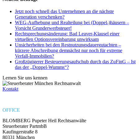
Jetzt noch schnell das Unternehmen an die nächste
Generation verschenken?
WEG-Aufhebung und Realteilung bei (Doppel-)häusern –
Vorsicht Grunderwerbsteuer!
Rechtsprechungsänderung: Bad Leaver-Klausel einer
virtuellen Optionsvereinbarung unwirksam
Unsicherheiten bei den Restnutzungsdauergutachten –
kürzere Abschreibung demnächst nur noch für extreme
Verfall-Immobilien?
Großzügigerer Besteuerungsaufschub durch das ZuFinG – Ist
das der „Doppel-Wumms“?
Lernen Sie uns kennen
Kontakt
OFFICE
BLOMBERG Pupeter Heil Rechtsanwälte
Steuerberater PartmbB
Kaufingerstraße 8
80331 München