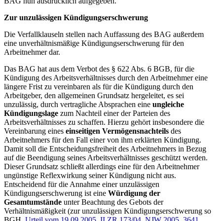
BAG nun ausdrücklich aufgegeben.
Zur unzulässigen Kündigungserschwerung
Die Verfallklauseln stellen nach Auffassung des BAG außerdem
eine unverhältnismäßige Kündigungserschwerung für den
Arbeitnehmer dar.
Das BAG hat aus dem Verbot des § 622 Abs. 6 BGB, für die
Kündigung des Arbeitsverhältnisses durch den Arbeitnehmer eine
längere Frist zu vereinbaren als für die Kündigung durch den
Arbeitgeber, den allgemeinen Grundsatz hergeleitet, es sei
unzulässig, durch vertragliche Absprachen eine
ungleiche
Kündigungslage
zum Nachteil einer der Parteien des
Arbeitsverhältnisses zu schaffen. Hierzu gehört insbesondere die
Vereinbarung eines
einseitigen Vermögensnachteils
des
Arbeitnehmers für den Fall einer von ihm erklärten Kündigung.
Damit soll die Entscheidungsfreiheit des Arbeitnehmers in Bezug
auf die Beendigung seines Arbeitsverhältnisses geschützt werden.
Dieser Grundsatz schließt allerdings eine für den Arbeitnehmer
ungünstige Reflexwirkung seiner Kündigung nicht aus.
Entscheidend für die Annahme einer unzulässigen
Kündigungserschwerung ist eine
Würdigung der
Gesamtumstände
unter Beachtung des Gebots der
Verhältnismäßigkeit (zur unzulässigen Kündigungserschwerung so
BGH,
Urteil vom 19.09.2005, II ZR 173/04, NJW 2005, 3641