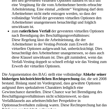
Bei den gevesteten virtuellen Optionen handelt es sich um
eine Vergütung für die vom Arbeitnehmer bereits erbrachte
Arbeitsleistung. Eine einmal „erdiente“ Vergütung darf dem
Arbeitnehmer nicht mehr entzogen werden, so dass der
vollständige Verfall der gevesteten virtuellen Optionen den
Arbeitnehmer unangemessen benachteiligt und folglich
unwirksam ist.
zum
ratierlichen Verfall
der gevesteten virtuellen Optionen
nach Beendigung des Beschäftigungsverhältnisses:
Diese Regelung lässt die Arbeitsleistung, die der
Arbeitnehmer in der Vesting-Periode zum Erwerb der
virtuellen Optionen aufgewandt hat, unberücksichtigt. Dies
benachteiligt den Arbeitnehmer unangemessen, so dass auch
diese Klausel unwirksam ist. Dies gilt zumindest, wenn das
Verfall-Vesting doppelt so schnell erfolgt wie das Vesting zum
Erwerb der virtuellen Optionen.
Die Argumentation des BAG stellt eine vollständige
Abkehr seiner
bisherigen höchstrichterlichen Rechtsprechung
dar, die seit 2008
bestand. Bislang stand im Vordergrund, dass gewährte Optionen
aufgrund ihres spekulativen Charakters lediglich eine
Gewinnchance darstellen. Diese Chance war bei Beendigung des
Beschäftigungsverhältnisses nicht schützenswert, so dass
Verfallklauseln aus arbeitsrechtlicher Perspektive in
Optionssachverhalten zulässig waren. Diese Rechtsprechung hat das