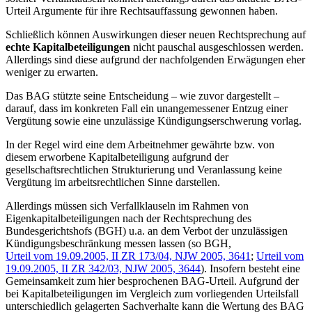
Urteil Argumente für ihre Rechtsauffassung gewonnen haben.
Schließlich können Auswirkungen dieser neuen Rechtsprechung auf
echte Kapitalbeteiligungen
nicht pauschal ausgeschlossen werden.
Allerdings sind diese aufgrund der nachfolgenden Erwägungen eher
weniger zu erwarten.
Das BAG stützte seine Entscheidung – wie zuvor dargestellt –
darauf, dass im konkreten Fall ein unangemessener Entzug einer
Vergütung sowie eine unzulässige Kündigungserschwerung vorlag.
In der Regel wird eine dem Arbeitnehmer gewährte bzw. von
diesem erworbene Kapitalbeteiligung aufgrund der
gesellschaftsrechtlichen Strukturierung und Veranlassung keine
Vergütung im arbeitsrechtlichen Sinne darstellen.
Allerdings müssen sich Verfallklauseln im Rahmen von
Eigenkapitalbeteiligungen nach der Rechtsprechung des
Bundesgerichtshofs (BGH) u.a. an dem Verbot der unzulässigen
Kündigungsbeschränkung messen lassen (so BGH,
Urteil vom 19.09.2005, II ZR 173/04, NJW 2005, 3641
;
Urteil vom
19.09.2005, II ZR 342/03, NJW 2005, 3644
). Insofern besteht eine
Gemeinsamkeit zum hier besprochenen BAG-Urteil. Aufgrund der
bei Kapitalbeteiligungen im Vergleich zum vorliegenden Urteilsfall
unterschiedlich gelagerten Sachverhalte kann die Wertung des BAG