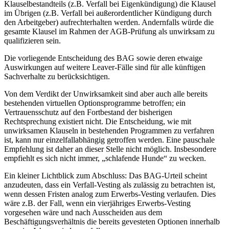
Klauselbestandteils (z.B. Verfall bei Eigenkündigung) die Klausel
im Übrigen (z.B. Verfall bei außerordentlicher Kündigung durch
den Arbeitgeber) aufrechterhalten werden. Andernfalls würde die
gesamte Klausel im Rahmen der AGB-Prüfung als unwirksam zu
qualifizieren sein.
Die vorliegende Entscheidung des BAG sowie deren etwaige
Auswirkungen auf weitere Leaver-Fälle sind für alle künftigen
Sachverhalte zu berücksichtigen.
Von dem Verdikt der Unwirksamkeit sind aber auch alle bereits
bestehenden virtuellen Optionsprogramme betroffen; ein
Vertrauensschutz auf den Fortbestand der bisherigen
Rechtsprechung existiert nicht. Die Entscheidung, wie mit
unwirksamen Klauseln in bestehenden Programmen zu verfahren
ist, kann nur einzelfallabhängig getroffen werden. Eine pauschale
Empfehlung ist daher an dieser Stelle nicht möglich. Insbesondere
empfiehlt es sich nicht immer, „schlafende Hunde“ zu wecken.
Ein kleiner Lichtblick zum Abschluss: Das BAG-Urteil scheint
anzudeuten, dass ein Verfall-Vesting als zulässig zu betrachten ist,
wenn dessen Fristen analog zum Erwerbs-Vesting verlaufen. Dies
wäre z.B. der Fall, wenn ein vierjähriges Erwerbs-Vesting
vorgesehen wäre und nach Ausscheiden aus dem
Beschäftigungsverhältnis die bereits gevesteten Optionen innerhalb