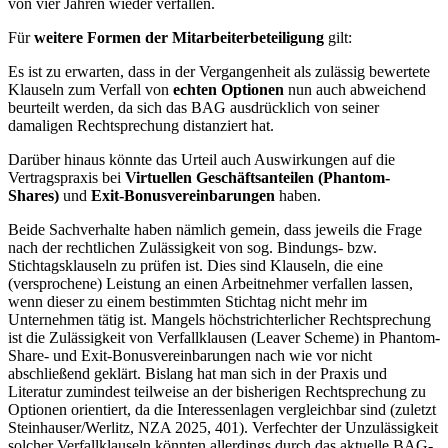
von vier Jahren wieder verfallen.
Für
weitere Formen der Mitarbeiterbeteiligung
gilt:
Es ist zu erwarten, dass in der Vergangenheit als zulässig bewertete
Klauseln zum Verfall von
echten Optionen
nun auch abweichend
beurteilt werden, da sich das BAG ausdrücklich von seiner
damaligen Rechtsprechung distanziert hat.
Darüber hinaus könnte das Urteil auch Auswirkungen auf die
Vertragspraxis bei
Virtuellen Geschäftsanteilen (Phantom-
Shares)
und
Exit-Bonusvereinbarungen
haben.
Beide Sachverhalte haben nämlich gemein, dass jeweils die Frage
nach der rechtlichen Zulässigkeit von sog. Bindungs- bzw.
Stichtagsklauseln zu prüfen ist. Dies sind Klauseln, die eine
(versprochene) Leistung an einen Arbeitnehmer verfallen lassen,
wenn dieser zu einem bestimmten Stichtag nicht mehr im
Unternehmen tätig ist. Mangels höchstrichterlicher Rechtsprechung
ist die Zulässigkeit von Verfallklausen (Leaver Scheme) in Phantom-
Share- und Exit-Bonusvereinbarungen nach wie vor nicht
abschließend geklärt. Bislang hat man sich in der Praxis und
Literatur zumindest teilweise an der bisherigen Rechtsprechung zu
Optionen orientiert, da die Interessenlagen vergleichbar sind (zuletzt
Steinhauser/Werlitz, NZA 2025, 401). Verfechter der Unzulässigkeit
solcher Verfallklauseln könnten allerdings durch das aktuelle BAG-