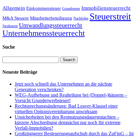
Allgemein
Immobiliensteuerrecht
Einkommensteuer
Grundsteuer
Steuerstreit
M&A Steuern
Mitarbeiterbeteiligung
Nachfolge
Umwandlungssteuerrecht
Strukturen
Unternehmenssteuerrecht
Suche
Search
Neueste Beiträge
Jetzt noch schnell das Unternehmen an die nächste
Generation verschenken?
WEG-Aufhebung und Realteilung bei (Doppel-)häusern –
Vorsicht Grunderwerbsteuer!
Rechtsprechungsänderung: Bad Leaver-Klausel einer
virtuellen Optionsvereinbarung unwirksam
Unsicherheiten bei den Restnutzungsdauergutachten –
kürzere Abschreibung demnächst nur noch für extreme
Verfall-Immobilien?
Großzügigerer Besteuerungsaufschub durch das ZuFinG – Ist