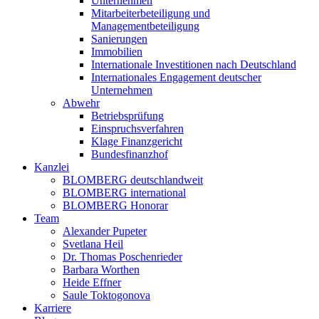
Unternehmen
Mitarbeiterbeteiligung und
Managementbeteiligung
Sanierungen
Immobilien
Internationale Investitionen nach Deutschland
Internationales Engagement deutscher
Unternehmen
Abwehr
Betriebsprüfung
Einspruchsverfahren
Klage Finanzgericht
Bundesfinanzhof
Kanzlei
BLOMBERG deutschlandweit
BLOMBERG international
BLOMBERG Honorar
Team
Alexander Pupeter
Svetlana Heil
Dr. Thomas Poschenrieder
Barbara Worthen
Heide Effner
Saule Toktogonova
Karriere