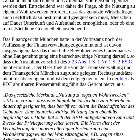
Gebäude nicht zum dauernden Aufenthalt von Personen genutzt
werden darf. Entscheidend war daher die Frage, ob die Nutzung zu
eigenen Wohnzwecken erfordert, dass das genutzte Wirtschaftsgut
auch
rechtlich
dazu bestimmt und geeignet sein muss, Menschen
auf Dauer Unterkunft und Aufenthalt zu ermöglichen, oder ob eine
rein tatsächliche Geeignetheit ausreichend ist.
Das Finanzgericht München hatte in der Vorinstanz noch der
Auffassung der Finanzverwaltung zugestimmt und ist davon
ausgegangen, dass das dauerhafte Bewohnen eines Gartenhauses
ohne Baugenehmigung eine baurechtswidrige Nutzung darstellt, so
dass die Ausnahmevorschrift des
§ 23 Abs. 1 S. 1 Nr. 1 S. 3 EStG
nicht erfüllt sei. Der BFH hielt die von der Finanzverwaltung und
dem Finanzgericht München zugrunde gelegten Rechtsgrundsätze
nicht für überzeugend und ist dem entgegengetreten. In der
hier
als
PDF abrufbaren Pressemitteilung
führt das Gericht hierzu aus:
„
Das gesetzliche Merkmal „Nutzung zu eigenen Wohnzwecken“
setzt u.a. voraus, dass eine Immobilie tatsächlich zum Bewohnen
dauerhaft geeignet ist, dies betrifft vor allem die Beschaffenheit des
Gebäudes. Eine baurechtswidrige Nutzung kann ebenfalls
begünstigt sein. Dabei hat sich der BFH maßgebend von Sinn und
Zweck der Privilegierung leiten lassen: Die Norm dient der
Verhinderung der ungerechtfertigten Besteuerung eines
Veräußerungsgewinns bei Wohnsitzaufgabe, z.B. wegen eines
Arbeitsplatzwechsels. Dieser Gesetzeszweck ist bei