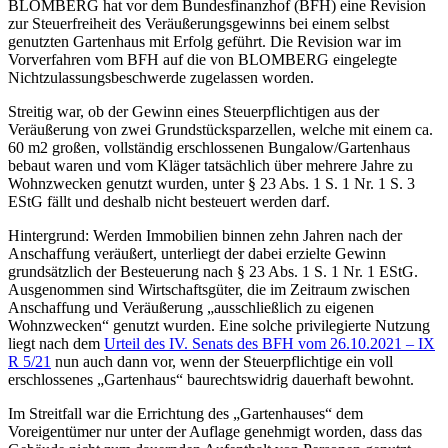
BLOMBERG hat vor dem Bundesfinanzhof (BFH) eine Revision
zur Steuerfreiheit des Veräußerungsgewinns bei einem selbst
genutzten Gartenhaus mit Erfolg geführt. Die Revision war im
Vorverfahren vom BFH auf die von BLOMBERG eingelegte
Nichtzulassungsbeschwerde zugelassen worden.
Streitig war, ob der Gewinn eines Steuerpflichtigen aus der
Veräußerung von zwei Grundstücksparzellen, welche mit einem ca.
60 m2 großen, vollständig erschlossenen Bungalow/Gartenhaus
bebaut waren und vom Kläger tatsächlich über mehrere Jahre zu
Wohnzwecken genutzt wurden, unter § 23 Abs. 1 S. 1 Nr. 1 S. 3
EStG fällt und deshalb nicht besteuert werden darf.
Hintergrund: Werden Immobilien binnen zehn Jahren nach der
Anschaffung veräußert, unterliegt der dabei erzielte Gewinn
grundsätzlich der Besteuerung nach § 23 Abs. 1 S. 1 Nr. 1 EStG.
Ausgenommen sind Wirtschaftsgüter, die im Zeitraum zwischen
Anschaffung und Veräußerung „ausschließlich zu eigenen
Wohnzwecken“ genutzt wurden. Eine solche privilegierte Nutzung
liegt nach dem
Urteil des IV. Senats des BFH vom 26.10.2021 – IX
R 5/21
nun auch dann vor, wenn der Steuerpflichtige ein voll
erschlossenes „Gartenhaus“ baurechtswidrig dauerhaft bewohnt.
Im Streitfall war die Errichtung des „Gartenhauses“ dem
Voreigentümer nur unter der Auflage genehmigt worden, dass das