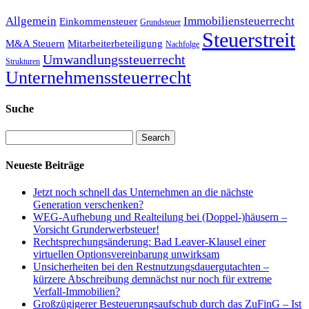
Allgemein
Immobiliensteuerrecht
Einkommensteuer
Grundsteuer
Steuerstreit
M&A Steuern
Mitarbeiterbeteiligung
Nachfolge
Umwandlungssteuerrecht
Strukturen
Unternehmenssteuerrecht
Suche
Search
Neueste Beiträge
Jetzt noch schnell das Unternehmen an die nächste
Generation verschenken?
WEG-Aufhebung und Realteilung bei (Doppel-)häusern –
Vorsicht Grunderwerbsteuer!
Rechtsprechungsänderung: Bad Leaver-Klausel einer
virtuellen Optionsvereinbarung unwirksam
Unsicherheiten bei den Restnutzungsdauergutachten –
kürzere Abschreibung demnächst nur noch für extreme
Verfall-Immobilien?
Großzügigerer Besteuerungsaufschub durch das ZuFinG – Ist