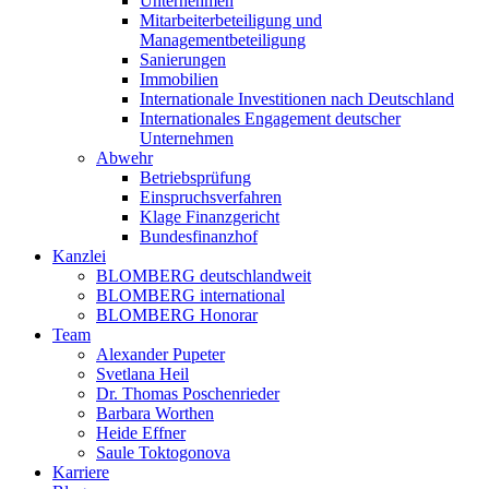
Unternehmen
Mitarbeiterbeteiligung und
Managementbeteiligung
Sanierungen
Immobilien
Internationale Investitionen nach Deutschland
Internationales Engagement deutscher
Unternehmen
Abwehr
Betriebsprüfung
Einspruchsverfahren
Klage Finanzgericht
Bundesfinanzhof
Kanzlei
BLOMBERG deutschlandweit
BLOMBERG international
BLOMBERG Honorar
Team
Alexander Pupeter
Svetlana Heil
Dr. Thomas Poschenrieder
Barbara Worthen
Heide Effner
Saule Toktogonova
Karriere