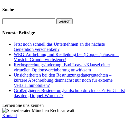
Suche
Search
Neueste Beiträge
Jetzt noch schnell das Unternehmen an die nächste
Generation verschenken?
WEG-Aufhebung und Realteilung bei (Doppel-)häusern –
Vorsicht Grunderwerbsteuer!
Rechtsprechungsänderung: Bad Leaver-Klausel einer
virtuellen Optionsvereinbarung unwirksam
Unsicherheiten bei den Restnutzungsdauergutachten –
kürzere Abschreibung demnächst nur noch für extreme
Verfall-Immobilien?
Großzügigerer Besteuerungsaufschub durch das ZuFinG – Ist
das der „Doppel-Wumms“?
Lernen Sie uns kennen
Kontakt