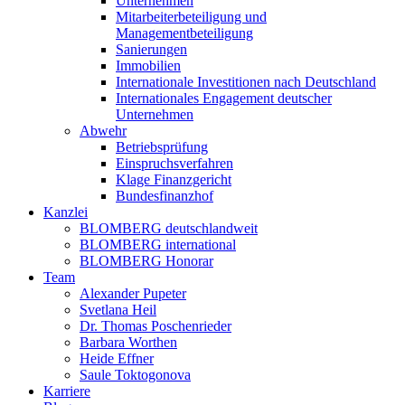
Unternehmen
Mitarbeiterbeteiligung und
Managementbeteiligung
Sanierungen
Immobilien
Internationale Investitionen nach Deutschland
Internationales Engagement deutscher
Unternehmen
Abwehr
Betriebsprüfung
Einspruchsverfahren
Klage Finanzgericht
Bundesfinanzhof
Kanzlei
BLOMBERG deutschlandweit
BLOMBERG international
BLOMBERG Honorar
Team
Alexander Pupeter
Svetlana Heil
Dr. Thomas Poschenrieder
Barbara Worthen
Heide Effner
Saule Toktogonova
Karriere