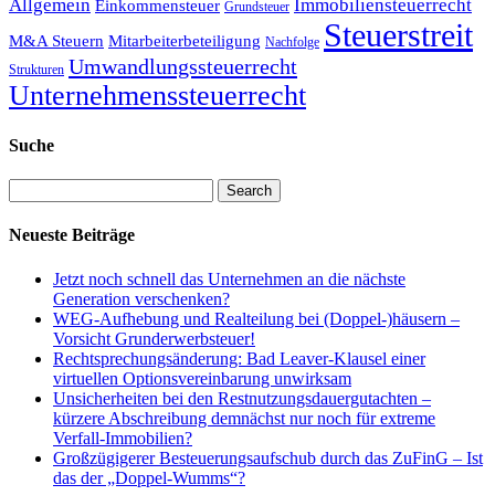
Allgemein
Immobiliensteuerrecht
Einkommensteuer
Grundsteuer
Steuerstreit
M&A Steuern
Mitarbeiterbeteiligung
Nachfolge
Umwandlungssteuerrecht
Strukturen
Unternehmenssteuerrecht
Suche
Search
Neueste Beiträge
Jetzt noch schnell das Unternehmen an die nächste
Generation verschenken?
WEG-Aufhebung und Realteilung bei (Doppel-)häusern –
Vorsicht Grunderwerbsteuer!
Rechtsprechungsänderung: Bad Leaver-Klausel einer
virtuellen Optionsvereinbarung unwirksam
Unsicherheiten bei den Restnutzungsdauergutachten –
kürzere Abschreibung demnächst nur noch für extreme
Verfall-Immobilien?
Großzügigerer Besteuerungsaufschub durch das ZuFinG – Ist
das der „Doppel-Wumms“?