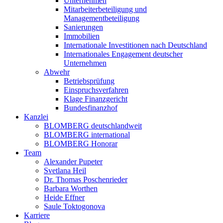
Unternehmen
Mitarbeiterbeteiligung und
Managementbeteiligung
Sanierungen
Immobilien
Internationale Investitionen nach Deutschland
Internationales Engagement deutscher
Unternehmen
Abwehr
Betriebsprüfung
Einspruchsverfahren
Klage Finanzgericht
Bundesfinanzhof
Kanzlei
BLOMBERG deutschlandweit
BLOMBERG international
BLOMBERG Honorar
Team
Alexander Pupeter
Svetlana Heil
Dr. Thomas Poschenrieder
Barbara Worthen
Heide Effner
Saule Toktogonova
Karriere