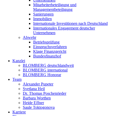
Unternehmen
Mitarbeiterbeteiligung und
Managementbeteiligung
Sanierungen
Immobilien
Internationale Investitionen nach Deutschland
Internationales Engagement deutscher
Unternehmen
Abwehr
Betriebsprüfung
Einspruchsverfahren
Klage Finanzgericht
Bundesfinanzhof
Kanzlei
BLOMBERG deutschlandweit
BLOMBERG international
BLOMBERG Honorar
Team
Alexander Pupeter
Svetlana Heil
Dr. Thomas Poschenrieder
Barbara Worthen
Heide Effner
Saule Toktogonova
Karriere