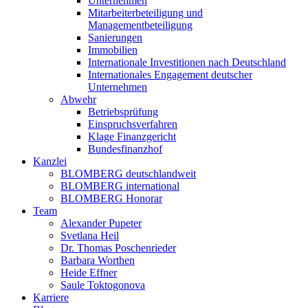
Unternehmen
Mitarbeiterbeteiligung und
Managementbeteiligung
Sanierungen
Immobilien
Internationale Investitionen nach Deutschland
Internationales Engagement deutscher
Unternehmen
Abwehr
Betriebsprüfung
Einspruchsverfahren
Klage Finanzgericht
Bundesfinanzhof
Kanzlei
BLOMBERG deutschlandweit
BLOMBERG international
BLOMBERG Honorar
Team
Alexander Pupeter
Svetlana Heil
Dr. Thomas Poschenrieder
Barbara Worthen
Heide Effner
Saule Toktogonova
Karriere