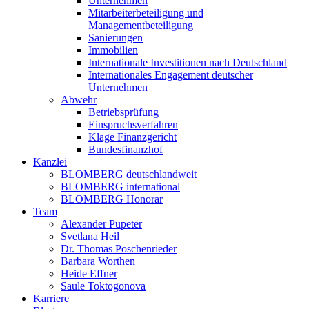
Unternehmen
Mitarbeiterbeteiligung und
Managementbeteiligung
Sanierungen
Immobilien
Internationale Investitionen nach Deutschland
Internationales Engagement deutscher
Unternehmen
Abwehr
Betriebsprüfung
Einspruchsverfahren
Klage Finanzgericht
Bundesfinanzhof
Kanzlei
BLOMBERG deutschlandweit
BLOMBERG international
BLOMBERG Honorar
Team
Alexander Pupeter
Svetlana Heil
Dr. Thomas Poschenrieder
Barbara Worthen
Heide Effner
Saule Toktogonova
Karriere