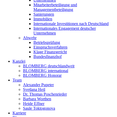
Unternehmen
Mitarbeiterbeteiligung und
Managementbeteiligung
Sanierungen
Immobilien
Internationale Investitionen nach Deutschland
Internationales Engagement deutscher
Unternehmen
Abwehr
Betriebsprüfung
Einspruchsverfahren
Klage Finanzgericht
Bundesfinanzhof
Kanzlei
BLOMBERG deutschlandweit
BLOMBERG international
BLOMBERG Honorar
Team
Alexander Pupeter
Svetlana Heil
Dr. Thomas Poschenrieder
Barbara Worthen
Heide Effner
Saule Toktogonova
Karriere